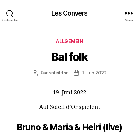
Les Convers
Recherche
Menu
Catégories
ALLGEMEIN
Bal folk
Par
soleildor
1. juin 2022
Auteur
Date
de
de
l’article
l’article
19. Juni 2022
Auf Soleil d’Or spielen:
Bruno & Maria & Heiri (live)